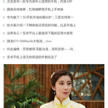
京东发布一款专为老年人使用的手机：内置APP
▎
颜值高体验棒，红辣椒醉视手机上手体验
▎
华为败了！5G手机市场份额出炉：三星全球第一
▎
给大家介绍一下网络电话系统的功能，以及市场上
▎
业界良心！安卓平台上最值得下载的应用大推荐
▎
骁龙675+5000mAh大电池，vivo
▎
剑走偏锋，开黑够用 高配当道，亲民异类——红
▎
安卓手机上逆天的阅读软件都在这了
▎