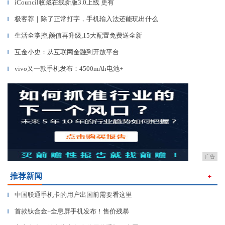
iCouncil收藏在线新版3.0上线 更有
▎
极客荐｜除了正常打字，手机输入法还能玩出什么
▎
生活全掌控,颜值再升级,15大配置免费送全新
▎
互金小史：从互联网金融到开放平台
▎
vivo又一款手机发布：4500mAh电池+
▎
广告
推荐新闻
＋
中国联通手机卡的用户出国前需要看这里
▎
首款钛合金+全息屏手机发布！售价残暴
▎