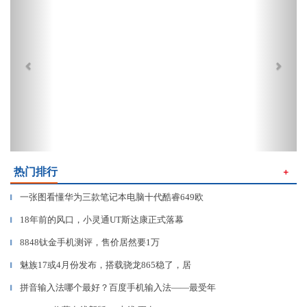
热门排行
＋
一张图看懂华为三款笔记本电脑十代酷睿649欧
▎
18年前的风口，小灵通UT斯达康正式落幕
▎
8848钛金手机测评，售价居然要1万
▎
魅族17或4月份发布，搭载骁龙865稳了，居
▎
拼音输入法哪个最好？百度手机输入法——最受年
▎