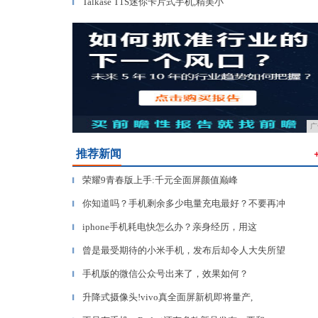
Talkase T1S迷你卡片式手机,精美小
▎
广
推荐新闻
荣耀9青春版上手:千元全面屏颜值巅峰
▎
你知道吗？手机剩余多少电量充电最好？不要再冲
▎
iphone手机耗电快怎么办？亲身经历，用这
▎
曾是最受期待的小米手机，发布后却令人大失所望
▎
手机版的微信公众号出来了，效果如何？
▎
升降式摄像头!vivo真全面屏新机即将量产,
▎