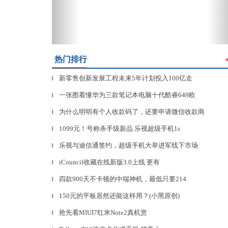
热门排行
新零售创新发展工程未来5年计划投入100亿走
▎
一张图看懂华为三款笔记本电脑十代酷睿649欧
▎
为什么明明有个人收款码了，还要申请微信收款商
▎
1099元！号称杀手级新品 乐视超级手机1s
▎
乐视与迪信通签约，超级手机大举进军线下市场
▎
iCouncil收藏在线新版3.0上线 更有
▎
四款900天不卡顿的中端神机，最低只要214
▎
150元的平板居然还能这样用？(小黑原创)
▎
抢先看MIUI7红米Note2真机赏
▎