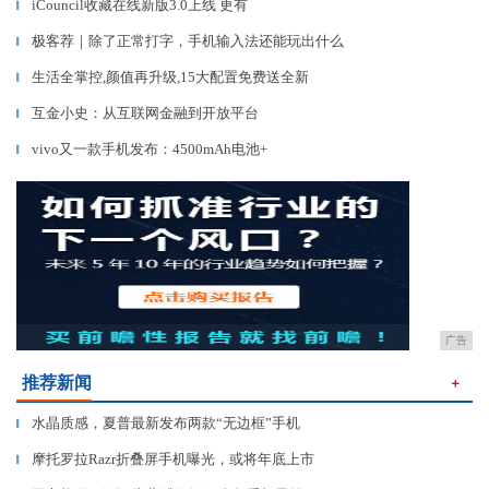
iCouncil收藏在线新版3.0上线 更有
▎
极客荐｜除了正常打字，手机输入法还能玩出什么
▎
生活全掌控,颜值再升级,15大配置免费送全新
▎
互金小史：从互联网金融到开放平台
▎
vivo又一款手机发布：4500mAh电池+
▎
广告
推荐新闻
＋
水晶质感，夏普最新发布两款“无边框”手机
▎
摩托罗拉Razr折叠屏手机曝光，或将年底上市
▎