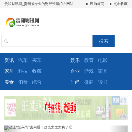
贵和财讯网_贵州省专业的财经资讯门户网站
设为首页
点击收藏
搜索
资讯
汽车
买车
娱乐
教育
电影
家居
科技
收藏
企业
游戏
家具
美食
消费
综合
时尚
微商
读书
广告
Previous
Next