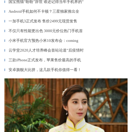
国宝熊猫“盼盼”辞世 谁还记得当年手机界的“
▎
Android手机如何不卡顿？三星独家推出全
▎
一加手机3正式发布 售价2499元现货发售
▎
不仅只有性能更出色 3000元价位热门手机首
▎
小米手机官方预热小米10发布会：coming
▎
云学堂2020人才培养峰会首站论道“后疫情时
▎
三款iPhone正式发布，苹果售价最高的手机
▎
安卓旗舰大比拼，这几款手机你值得一看！
▎