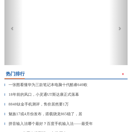
热门排行
＋
一张图看懂华为三款笔记本电脑十代酷睿649欧
▎
18年前的风口，小灵通UT斯达康正式落幕
▎
8848钛金手机测评，售价居然要1万
▎
魅族17或4月份发布，搭载骁龙865稳了，居
▎
拼音输入法哪个最好？百度手机输入法——最受年
▎