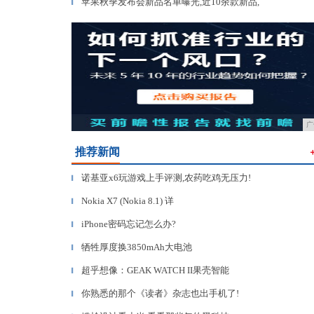
苹果秋季发布会新品名单曝光,近10余款新品,
▎
广
推荐新闻
诺基亚x6玩游戏上手评测,农药吃鸡无压力!
▎
Nokia X7 (Nokia 8.1) 详
▎
iPhone密码忘记怎么办?
▎
牺牲厚度换3850mAh大电池
▎
超乎想像：GEAK WATCH II果壳智能
▎
你熟悉的那个《读者》杂志也出手机了!
▎