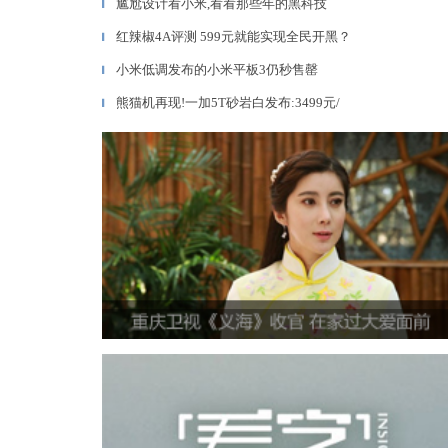
尴尬设计看小米,看看那些年的黑科技
▎
红辣椒4A评测 599元就能实现全民开黑？
▎
小米低调发布的小米平板3仍秒售罄
▎
熊猫机再现!一加5T砂岩白发布:3499元/
▎