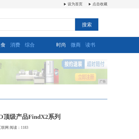
设为首页
点击收藏
搜索
美食
消费
综合
时尚
微商
读书
广告
O顶级产品FindX2系列
互联网
阅读：1183