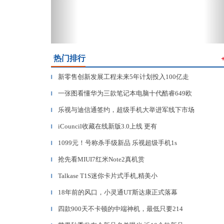
热门排行
新零售创新发展工程未来5年计划投入100亿走
▎
一张图看懂华为三款笔记本电脑十代酷睿649欧
▎
乐视与迪信通签约，超级手机大举进军线下市场
▎
iCouncil收藏在线新版3.0上线 更有
▎
1099元！号称杀手级新品 乐视超级手机1s
▎
抢先看MIUI7红米Note2真机赏
▎
Talkase T1S迷你卡片式手机,精美小
▎
18年前的风口，小灵通UT斯达康正式落幕
▎
四款900天不卡顿的中端神机，最低只要214
▎