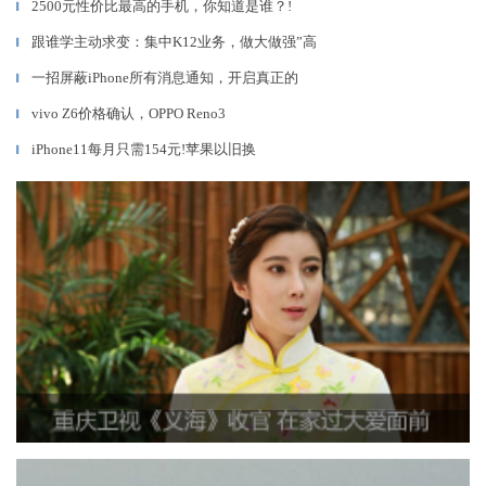
2500元性价比最高的手机，你知道是谁？!
▎
跟谁学主动求变：集中K12业务，做大做强”高
▎
一招屏蔽iPhone所有消息通知，开启真正的
▎
vivo Z6价格确认，OPPO Reno3
▎
iPhone11每月只需154元!苹果以旧换
▎