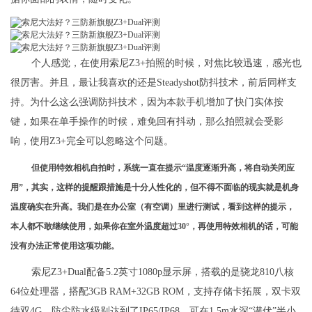
个人感觉，在使用索尼Z3+拍照的时候，对焦比较迅速，感光也
很厉害。并且，最让我喜欢的还是Steadyshot防抖技术，前后同样支
持。为什么这么强调防抖技术，因为本款手机增加了快门实体按
键，如果在单手操作的时候，难免回有抖动，那么拍照就会受影
响，使用Z3+完全可以忽略这个问题。
但使用特效相机自拍时，系统一直在提示“温度逐渐升高，将自动关闭应
用”，其实，这样的提醒跟措施是十分人性化的，但不得不面临的现实就是机身
温度确实在升高。我们是在办公室（有空调）里进行测试，看到这样的提示，
本人都不敢继续使用，如果你在室外温度超过30°，再使用特效相机的话，可能
没有办法正常使用这项功能。
索尼Z3+Dual配备5.2英寸1080p显示屏，搭载的是骁龙810八核
64位处理器，搭配3GB RAM+32GB ROM，支持存储卡拓展，双卡双
待双4G，防尘防水级别达到了IP65/IP68。可在1.5m水深“潜伏”半小