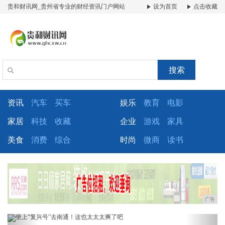
贵和财讯网_贵州省专业的财经资讯门户网站
设为首页
点击收藏
搜索
资讯
汽车
买车
娱乐
教育
电影
家居
科技
收藏
企业
游戏
家具
美食
消费
综合
时尚
微商
读书
广告
Previous
Next