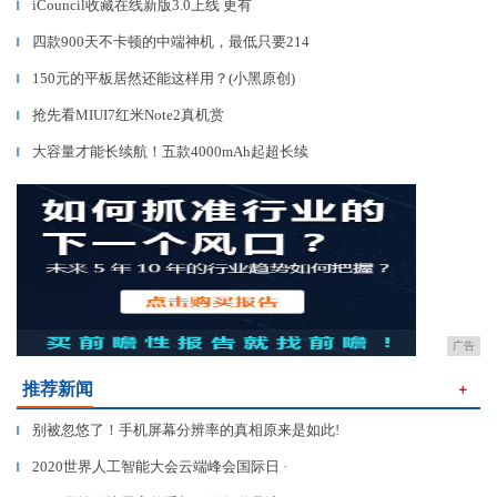
iCouncil收藏在线新版3.0上线 更有
▎
四款900天不卡顿的中端神机，最低只要214
▎
150元的平板居然还能这样用？(小黑原创)
▎
抢先看MIUI7红米Note2真机赏
▎
大容量才能长续航！五款4000mAh起超长续
▎
广告
推荐新闻
＋
别被忽悠了！手机屏幕分辨率的真相原来是如此!
▎
2020世界人工智能大会云端峰会国际日 ·
▎