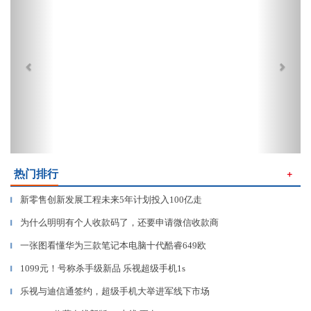
热门排行
＋
新零售创新发展工程未来5年计划投入100亿走
▎
为什么明明有个人收款码了，还要申请微信收款商
▎
一张图看懂华为三款笔记本电脑十代酷睿649欧
▎
1099元！号称杀手级新品 乐视超级手机1s
▎
乐视与迪信通签约，超级手机大举进军线下市场
▎