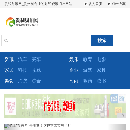
贵和财讯网_贵州省专业的财经资讯门户网站
设为首页
点击收藏
搜索
资讯
汽车
买车
娱乐
教育
电影
家居
科技
收藏
企业
游戏
家具
美食
消费
综合
时尚
微商
读书
广告
Previous
Next