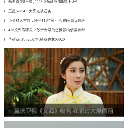
领世旗舰8三星g9298引领商务旗舰新标杆!
▎
三星Note4一大亮点被证实
▎
小身材大本领，随手打造″看不见″的车载无线充
▎
418投资看哪里？苏宁金融为您推荐纯债基金华
▎
华硕ZenFone5发布:搭载骁龙63626
▎