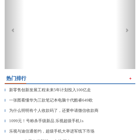
热门排行
＋
新零售创新发展工程未来5年计划投入100亿走
▎
一张图看懂华为三款笔记本电脑十代酷睿649欧
▎
为什么明明有个人收款码了，还要申请微信收款商
▎
1099元！号称杀手级新品 乐视超级手机1s
▎
乐视与迪信通签约，超级手机大举进军线下市场
▎