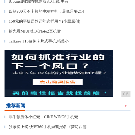
iCouncil收藏在线新版3.0上线 更有
▎
四款900天不卡顿的中端神机，最低只要214
▎
150元的平板居然还能这样用？(小黑原创)
▎
抢先看MIUI7红米Note2真机赏
▎
Talkase T1S迷你卡片式手机,精美小
▎
广告
推荐新闻
＋
非牛顿流体小红壳，CIKE WINGS手机壳
▎
独家奖上奖 快来360手机游戏报名《梦幻西游
▎