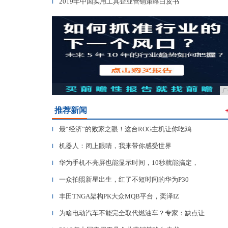
2019年中国实用工具企业营销策略白皮书
▎
广
推荐新闻
最“经济”的败家之眼！这台ROG主机让你吃鸡
▎
机器人：闭上眼睛，我来带你感受世界
▎
华为手机不亮屏也能显示时间，10秒就能搞定，
▎
一众拍照新星出生，红了不短时间的华为P30
▎
丰田TNGA架构PK大众MQB平台，奕泽IZ
▎
为啥电动汽车不能完全取代燃油车？专家：缺点让
▎