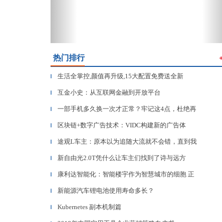
热门排行
生活全掌控,颜值再升级,15大配置免费送全新
▎
互金小史：从互联网金融到开放平台
▎
一部手机多久换一次才正常？牢记这4点，杜绝再
▎
区块链+数字广告技术：VIDC构建新的广告体
▎
途观L车主：原本以为追随大流就不会错，直到我
▎
新自由光2.0T凭什么让车主们找到了诗与远方
▎
康利达智能化：智能楼宇作为智慧城市的细胞 正
▎
新能源汽车锂电池使用寿命多长？
▎
Kubernetes 副本机制篇
▎