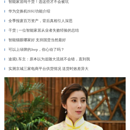
智能家居纯干货！选这些才不会被坑
▎
华为交换机ISSU功能介绍
▎
全季报废百万资产，背后真相引人深思
▎
干货 | 一位智能家居从业者失败经验的总结
▎
智能猫眼哪家好 支持国货当然最好
▎
可以上绿牌的Jeep，你心动了吗？
▎
途观L车主：原本以为追随大流就不会错，直到我
▎
实测京城三家电商平台供货情况 送货时效差异大
▎