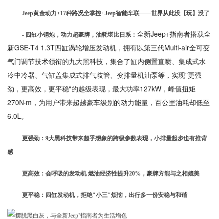
Jeep黄金动力+17种路况全掌控+Jeep智能车联——世界从此没【玩】没了
全新Jeep+指南者搭载全
- 四缸小钢炮，动力超豪牌，油耗堪比日系：
新GSE-T4 1.3T四缸涡轮增压发动机，拥有以第三代Multi-air全可变
气门调节技术领衔的九大黑科技，集合了缸内侧置直喷、集成式水
冷中冷器、气缸盖集成式排气歧管、变排量机油泵等，实现"更强
劲，更高效，更平稳"的越级表现，最大功率127kW，峰值扭矩
270N·m，为用户带来超越豪车级别的动力能量，百公里油耗却低至
6.0L。
更强劲：9大黑科技带来超乎想象的跨级参数表现，小排量起步也有推背
感
更高效：会呼吸的发动机 燃油经济性提升20%，豪牌方能与之相媲美
更平稳：四缸发动机，拒绝"小三"烦恼，出行多一份安稳与和谐