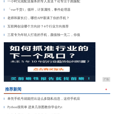
一小时完成配送服务的专人直送？论专注于跑腿配
▎
「vue干货1」循环，计算属性，事件处理器
▎
老师和家长们，哪些APP塞满了你的手机？
▎
互联网创业哪个方向好？4个行业方向推荐
▎
三星专为年轻人打造的手机，颜值独一无二，你值
▎
广告
推荐新闻
＋
单凭手机号就能挖出这么多隐私信息，这些手机应
▎
Python很简单 进来几张图教你学会Pyt
▎