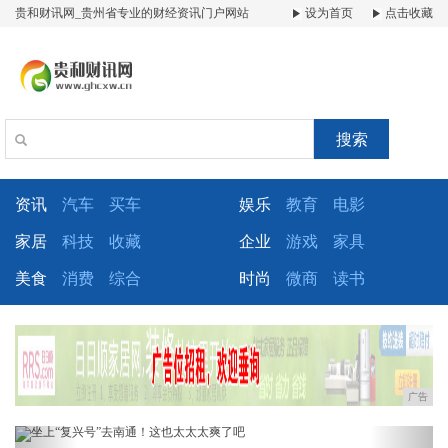
贵和财讯网_贵州省专业的财经资讯门户网站
设为首页
点击收藏
搜索
资讯
汽车
买车
娱乐
教育
电影
家居
科技
收藏
企业
游戏
家具
美食
消费
综合
时尚
微商
读书
广告
Previous
Next