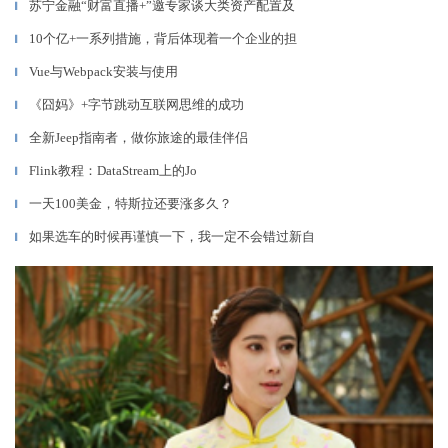
苏宁金融“财富直播+”邀专家谈大类资产配置及
▎
10个亿+一系列措施，背后体现着一个企业的担
▎
Vue与Webpack安装与使用
▎
《囧妈》+字节跳动互联网思维的成功
▎
全新Jeep指南者，做你旅途的最佳伴侣
▎
Flink教程：DataStream上的Jo
▎
一天100美金，特斯拉还要涨多久？
▎
如果选车的时候再谨慎一下，我一定不会错过新自
▎