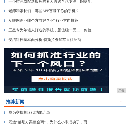
一小时完成配送服务的专人直送？论专注于跑腿配
▎
老师和家长们，哪些APP塞满了你的手机？
▎
互联网创业哪个方向好？4个行业方向推荐
▎
三星专为年轻人打造的手机，颜值独一无二，你值
▎
安洁科技基本面分析-特斯拉叠加苹果供应商
▎
广告
推荐新闻
＋
华为交换机ISSU功能介绍
▎
既然“都是方案整合商”，为什么小米成功了，而
▎