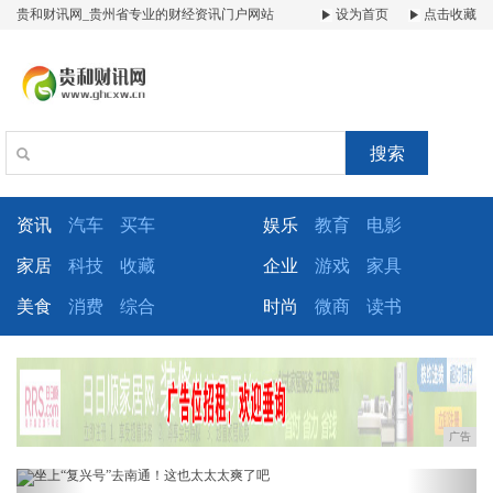
贵和财讯网_贵州省专业的财经资讯门户网站
设为首页
点击收藏
搜索
资讯
汽车
买车
娱乐
教育
电影
家居
科技
收藏
企业
游戏
家具
美食
消费
综合
时尚
微商
读书
广告
Previous
Next