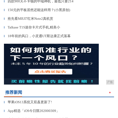
四款900天不卡顿的中端神机，最低只要214
▎
150元的平板居然还能这样用？(小黑原创)
▎
抢先看MIUI7红米Note2真机赏
▎
Talkase T1S迷你卡片式手机,精美小
▎
18年前的风口，小灵通UT斯达康正式落幕
▎
广告
推荐新闻
＋
苹果iOS13系统又双叒更新了!
▎
App精选「iOS今日限202000309」
▎