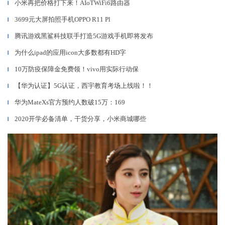
小米再把价格打下来！AIoTWiFi6路由器
▎
3699元大屏拍照手机OPPO R11 Pl
▎
腾讯游戏黑鲨科技联手打造5G游戏手机即将发布
▎
为什么ipad的应用icon大多数都有HD字
▎
10万防疫保障金免费领！vivo用实际行动保
▎
【华为认证】5G认证，西宇教育考场上线啦！！
▎
华为MateXs官方预约人数破15万：169
▎
2020开学必备清单，干货分享，小米商城哪些
▎