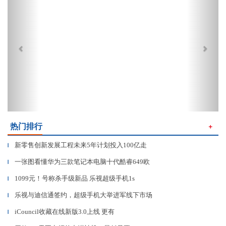
热门排行
＋
新零售创新发展工程未来5年计划投入100亿走
▎
一张图看懂华为三款笔记本电脑十代酷睿649欧
▎
1099元！号称杀手级新品 乐视超级手机1s
▎
乐视与迪信通签约，超级手机大举进军线下市场
▎
iCouncil收藏在线新版3.0上线 更有
▎