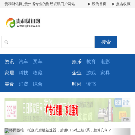
贵和财讯网_贵州省专业的财经资讯门户网站
设为首页
点击收藏
搜索
资讯
汽车
买车
娱乐
教育
电影
家居
科技
收藏
企业
游戏
家具
美食
消费
综合
时尚
读书
广告
Previous
Next