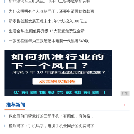
新能源汽车三电系统、电子电工等领域的新选择
▎
为什么明明有个人收款码了，还要申请微信收款商
▎
新零售创新发展工程未来5年计划投入100亿走
▎
生活全掌控,颜值再升级,15大配置免费送全新
▎
一张图看懂华为三款笔记本电脑十代酷睿649欧
▎
广告
推荐新闻
＋
截止目前口碑最好的三部手机：有颜值，有价格，
▎
橙瓜码字：手机码字，电脑手机云同步的免费码字
▎