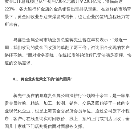
黄金ETF总规模已从年初的730亿元飙升至2361亿元，涨幅高达
223%，各大银行和金店的金条销售出现排队现象。在这样的市场背
景下，黄金回收业务迎来爆发式增长，也让企业的签约流程压力前
所未有。
粤鑫贵金属公司市场业务总监蒋先生曾在年初表示：“最近一
周，我们收到的黄金回收预约单翻了两三倍，咨询旧金变现的客户
络绎不绝。”面对业务高峰，传统纸质签约流程已无法满足高频、快
速的交易需求。
01、
黄金业务繁荣之下的“签约困局”
蒋先生所在的粤鑫贵金属公司深耕行业领域十余年，是一家集
贵金属收购、精炼、加工、检测、销售、交易及回购等于一体的专
业现代化企业，也是上海黄金交易所会员单位。通过公司旗下小程
序，客户可在线查询实时回收价、线上、预约上门或到店回收，全
国几十家线下门店则提供面对面服务支撑。