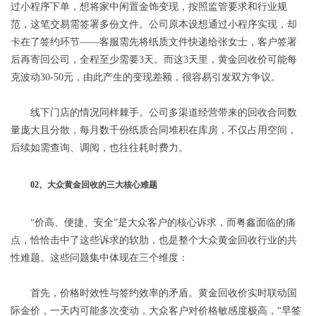
过小程序下单，想将家中闲置金饰变现，按照监管要求和行业规
范，这笔交易需签署多份文件。公司原本设想通过小程序实现，却
卡在了签约环节——客服需先将纸质文件快递给张女士，客户签署
后再寄回公司，全程至少需要3天。而这3天里，黄金回收价可能每
克波动30-50元，由此产生的变现差额，很容易引发双方争议。
线下门店的情况同样棘手。公司多渠道经营带来的回收合同数
量庞大且分散，每月数千份纸质合同堆积在库房，不仅占用空间，
后续如需查询、调阅，也往往耗时费力。
02、
大众黄金回收的三大核心难题
“价高、便捷、安全”是大众客户的核心诉求，而粤鑫面临的痛
点，恰恰击中了这些诉求的软肋，也是整个大众黄金回收行业的共
性难题。这些问题集中体现在三个维度：
首先，价格时效性与签约效率的矛盾。黄金回收价实时联动国
际金价，一天内可能多次变动，大众客户对价格敏感度极高，“早签