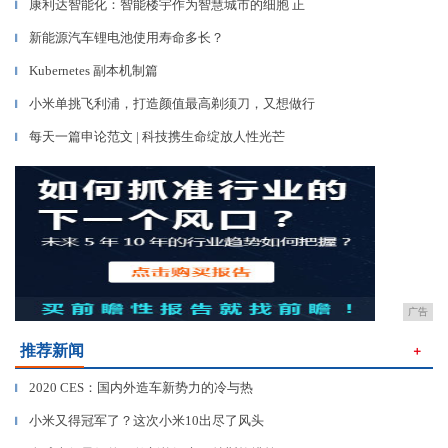
康利达智能化：智能楼宇作为智慧城市的细胞 正
▎
新能源汽车锂电池使用寿命多长？
▎
Kubernetes 副本机制篇
▎
小米单挑飞利浦，打造颜值最高剃须刀，又想做行
▎
每天一篇申论范文 | 科技携生命绽放人性光芒
▎
广告
推荐新闻
＋
2020 CES：国内外造车新势力的冷与热
▎
小米又得冠军了？这次小米10出尽了风头
▎