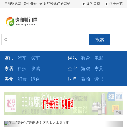
贵和财讯网_贵州省专业的财经资讯门户网站
设为首页
点击收藏
搜索
资讯
汽车
买车
娱乐
教育
电影
家居
科技
收藏
企业
游戏
家具
美食
消费
综合
时尚
微商
读书
广告
Previous
Next