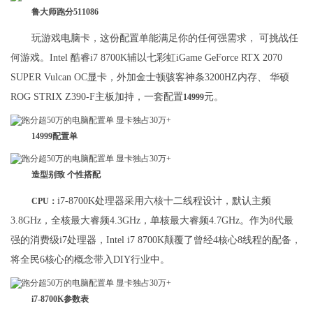
鲁大师跑分511086
玩游戏电脑卡，这份配置单能满足你的任何强需求， 可挑战任
何游戏。Intel 酷睿i7 8700K辅以七彩虹iGame GeForce RTX 2070
SUPER Vulcan OC显卡，外加金士顿骇客神条3200HZ内存、 华硕
ROG STRIX Z390-F主板加持，一套配置
元。
14999
14999配置单
造型别致 个性搭配
i7-8700K处理器采用六核十二线程设计，默认主频
CPU：
3.8GHz，全核最大睿频4.3GHz，单核最大睿频4.7GHz。作为8代最
强的消费级i7处理器，Intel i7 8700K颠覆了曾经4核心8线程的配备，
将全民6核心的概念带入DIY行业中。
i7-8700K参数表