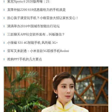
索尼Xperia 6 2020版再曝：21:
▎
直降补贴2200 618优惠最给力的手机就是
▎
担心孩子课堂玩手机？小格雷放大招让家长安心！
▎
滴滴举办2016中国城市智能出行论坛
▎
三款聊天APP社交软件发布，叫板微信？
▎
小辣椒 S31 4G智能手机 风尚银 3G+
▎
雷军又来剧透：小米首款5G双模手机Redmi
▎
抢购PPT手机的几大要点
▎