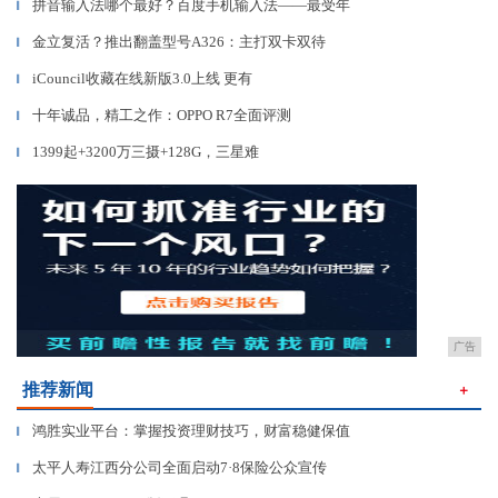
拼音输入法哪个最好？百度手机输入法——最受年
▎
金立复活？推出翻盖型号A326：主打双卡双待
▎
iCouncil收藏在线新版3.0上线 更有
▎
十年诚品，精工之作：OPPO R7全面评测
▎
1399起+3200万三摄+128G，三星难
▎
广告
推荐新闻
＋
鸿胜实业平台：掌握投资理财技巧，财富稳健保值
▎
太平人寿江西分公司全面启动7·8保险公众宣传
▎