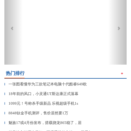
热门排行
＋
一张图看懂华为三款笔记本电脑十代酷睿649欧
▎
18年前的风口，小灵通UT斯达康正式落幕
▎
1099元！号称杀手级新品 乐视超级手机1s
▎
8848钛金手机测评，售价居然要1万
▎
魅族17或4月份发布，搭载骁龙865稳了，居
▎