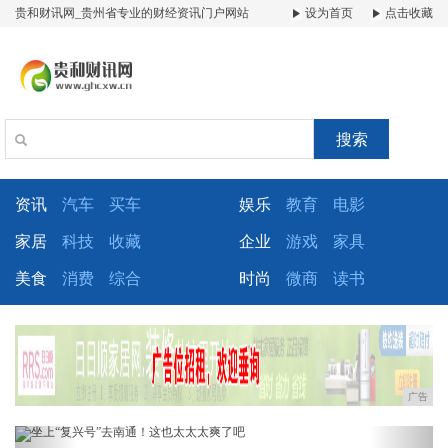
贵和财讯网_贵州省专业的财经资讯门户网站
设为首页
点击收藏
搜索
资讯
汽车
买车
娱乐
教育
电影
家居
科技
收藏
企业
游戏
家具
美食
消费
综合
时尚
微商
读书
广告
Previous
Next