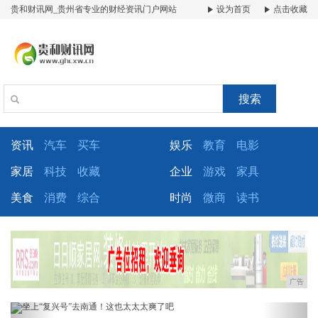
贵和财讯网_贵州省专业的财经资讯门户网站
设为首页
点击收藏
搜索
资讯
汽车
买车
娱乐
教育
电影
家居
科技
收藏
企业
游戏
家具
美食
消费
综合
时尚
微商
读书
广告
Previous
Next