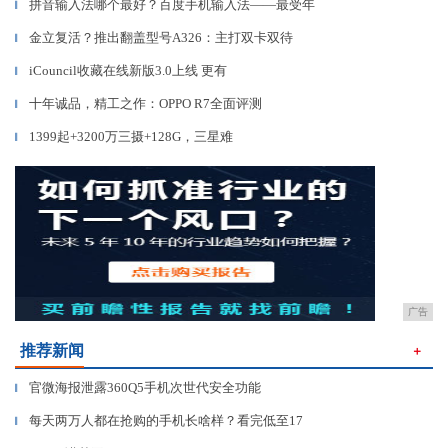
拼音输入法哪个最好？百度手机输入法——最受年
▎
金立复活？推出翻盖型号A326：主打双卡双待
▎
iCouncil收藏在线新版3.0上线 更有
▎
十年诚品，精工之作：OPPO R7全面评测
▎
1399起+3200万三摄+128G，三星难
▎
广告
推荐新闻
＋
官微海报泄露360Q5手机次世代安全功能
▎
每天两万人都在抢购的手机长啥样？看完低至17
▎