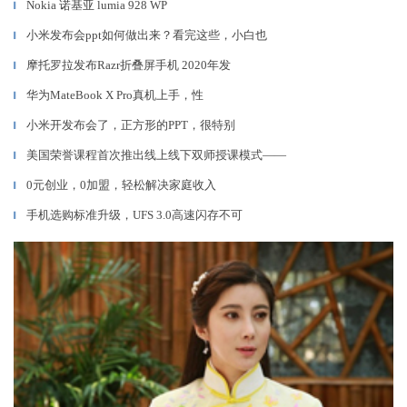
Nokia 诺基亚 lumia 928 WP
▎
小米发布会ppt如何做出来？看完这些，小白也
▎
摩托罗拉发布Razr折叠屏手机 2020年发
▎
华为MateBook X Pro真机上手，性
▎
小米开发布会了，正方形的PPT，很特别
▎
美国荣誉课程首次推出线上线下双师授课模式——
▎
0元创业，0加盟，轻松解决家庭收入
▎
手机选购标准升级，UFS 3.0高速闪存不可
▎