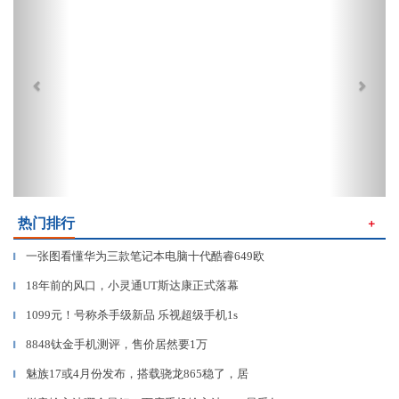
热门排行
＋
一张图看懂华为三款笔记本电脑十代酷睿649欧
▎
18年前的风口，小灵通UT斯达康正式落幕
▎
1099元！号称杀手级新品 乐视超级手机1s
▎
8848钛金手机测评，售价居然要1万
▎
魅族17或4月份发布，搭载骁龙865稳了，居
▎