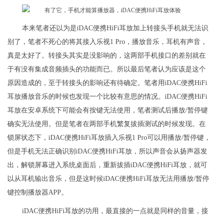
本来笔者还以为是iDAC便携HiFi耳放加上转接头手机就无法识
别了，笔者不死心的将其接入乐视1 Pro，播放音乐，耳机有声音，
真是太好了。转接头其实是没影响的，这两部手机接口的差别就在
于有没有集成音频插头的功能而已。所以最后笔者认为应该是这个
原因造成的，至于转接头的影响还有待确定。笔者用iDAC便携HiFi
耳放播放音乐的时候也发现一个比较有意思的情况。iDAC便携HiFi
耳放在安卓系统下可能会有按键无法使用，笔者测试后播放/暂停键
确实无法使用。但是笔者在两部手机繁复拔插测试的时候发现。在
锁屏状态下，iDAC便携HiFi耳放插入乐视1 Pro可以用播放/暂停键，
但是手机无法正确识别iDAC便携HiFi耳放，所以声音会从扬声器发
出，解锁屏幕进入系统桌面后，重新拔插iDAC便携HiFi耳放，就可
以从耳机输出音乐，但是这时候iDAC便携HiFi耳放无法用播放/暂停
键控制播放器APP。
iDAC便携HiFi耳放的功用，最直接的一点就是同样的音量，接