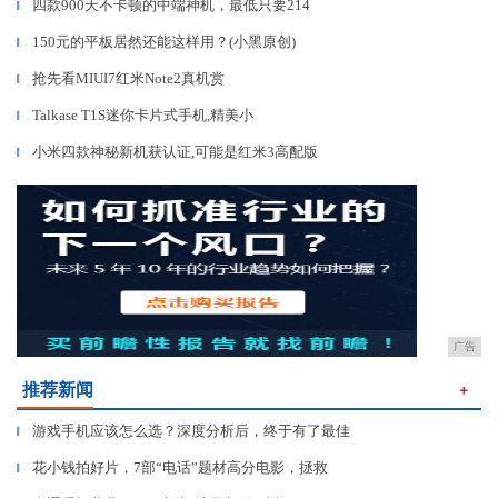
四款900天不卡顿的中端神机，最低只要214
▎
150元的平板居然还能这样用？(小黑原创)
▎
抢先看MIUI7红米Note2真机赏
▎
Talkase T1S迷你卡片式手机,精美小
▎
小米四款神秘新机获认证,可能是红米3高配版
▎
广告
推荐新闻
＋
游戏手机应该怎么选？深度分析后，终于有了最佳
▎
花小钱拍好片，7部“电话”题材高分电影，拯救
▎