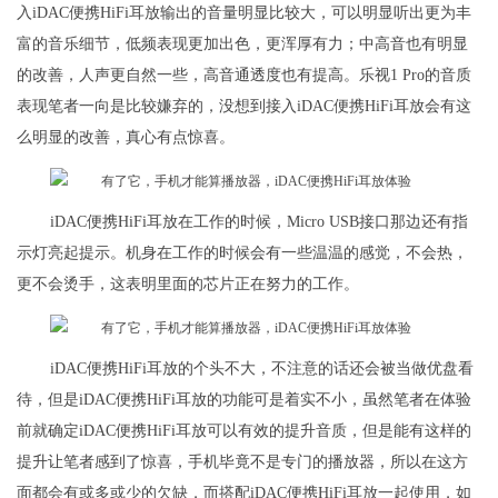
入iDAC便携HiFi耳放输出的音量明显比较大，可以明显听出更为丰
富的音乐细节，低频表现更加出色，更浑厚有力；中高音也有明显
的改善，人声更自然一些，高音通透度也有提高。乐视1 Pro的音质
表现笔者一向是比较嫌弃的，没想到接入iDAC便携HiFi耳放会有这
么明显的改善，真心有点惊喜。
iDAC便携HiFi耳放在工作的时候，Micro USB接口那边还有指
示灯亮起提示。机身在工作的时候会有一些温温的感觉，不会热，
更不会烫手，这表明里面的芯片正在努力的工作。
iDAC便携HiFi耳放的个头不大，不注意的话还会被当做优盘看
待，但是iDAC便携HiFi耳放的功能可是着实不小，虽然笔者在体验
前就确定iDAC便携HiFi耳放可以有效的提升音质，但是能有这样的
提升让笔者感到了惊喜，手机毕竟不是专门的播放器，所以在这方
面都会有或多或少的欠缺，而搭配iDAC便携HiFi耳放一起使用，如