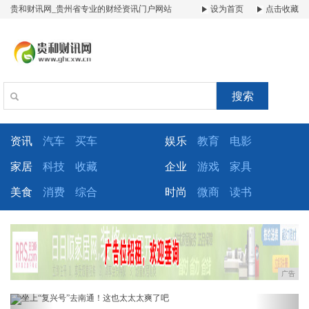
贵和财讯网_贵州省专业的财经资讯门户网站
设为首页
点击收藏
搜索
资讯
汽车
买车
娱乐
教育
电影
家居
科技
收藏
企业
游戏
家具
美食
消费
综合
时尚
微商
读书
广告
Previous
Next