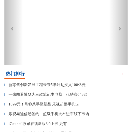
热门排行
＋
新零售创新发展工程未来5年计划投入100亿走
▎
一张图看懂华为三款笔记本电脑十代酷睿649欧
▎
1099元！号称杀手级新品 乐视超级手机1s
▎
乐视与迪信通签约，超级手机大举进军线下市场
▎
iCouncil收藏在线新版3.0上线 更有
▎