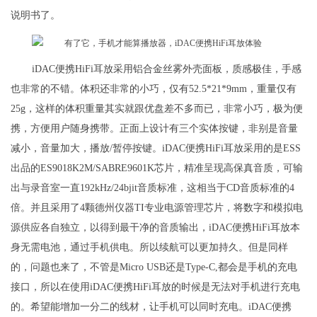
说明书了。
iDAC便携HiFi耳放采用铝合金丝雾外壳面板，质感极佳，手感
也非常的不错。体积还非常的小巧，仅有52.5*21*9mm，重量仅有
25g，这样的体积重量其实就跟优盘差不多而已，非常小巧，极为便
携，方便用户随身携带。正面上设计有三个实体按键，非别是音量
减小，音量加大，播放/暂停按键。iDAC便携HiFi耳放采用的是ESS
出品的ES9018K2M/SABRE9601K芯片，精准呈现高保真音质，可输
出与录音室一直192kHz/24bjit音质标准，这相当于CD音质标准的4
倍。并且采用了4颗德州仪器TI专业电源管理芯片，将数字和模拟电
源供应各自独立，以得到最干净的音质输出，iDAC便携HiFi耳放本
身无需电池，通过手机供电。所以续航可以更加持久。但是同样
的，问题也来了，不管是Micro USB还是Type-C,都会是手机的充电
接口，所以在使用iDAC便携HiFi耳放的时候是无法对手机进行充电
的。希望能增加一分二的线材，让手机可以同时充电。iDAC便携