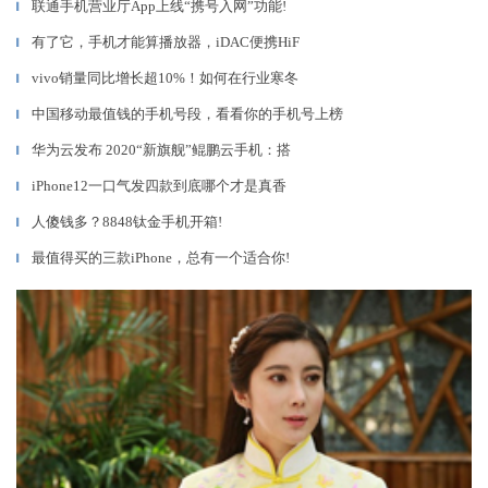
联通手机营业厅App上线“携号入网”功能!
▎
有了它，手机才能算播放器，iDAC便携HiF
▎
vivo销量同比增长超10%！如何在行业寒冬
▎
中国移动最值钱的手机号段，看看你的手机号上榜
▎
华为云发布 2020“新旗舰”鲲鹏云手机：搭
▎
iPhone12一口气发四款到底哪个才是真香
▎
人傻钱多？8848钛金手机开箱!
▎
最值得买的三款iPhone，总有一个适合你!
▎