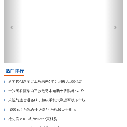
热门排行
＋
新零售创新发展工程未来5年计划投入100亿走
▎
一张图看懂华为三款笔记本电脑十代酷睿649欧
▎
乐视与迪信通签约，超级手机大举进军线下市场
▎
1099元！号称杀手级新品 乐视超级手机1s
▎
抢先看MIUI7红米Note2真机赏
▎