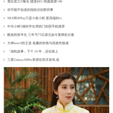
努比亚Z21曝光:骁龙865+双曲面屏+90
▎
你可能不知道的指纹识别那些事
▎
NEX和XPlay只是小鱼小虾,更高端的vi
▎
中兴小鲜5领衔学生用热门拍照手机推荐
▎
酷派的前半生:三年亏75亿港元如今复牌欲分羹
▎
大神note3的王道:低廉的价格与高效性能成
▎
「搞机故事」下个 10 年，还在路上
▎
三星GalaxyA9Pro有望在四月发布,或
▎