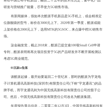
将在中国公布手机新品，融合二十五年的技术性沉定，集中化产品
研发与营销推广能量，尽早使力5G销售市场。
有新闻媒体，假如本次酷派手机新品是5G手机上，或会精准定
位旗舰级的型号，标价在3000元上下。2020年第一季度，酷派或能
上架价格在2000元上下，选用MTK的5GSOC，来点爆中档5G销售市
场。
柒金融发觉，截止2018末，酷派已提交逾100项Small Cell申请
专利，酷派表明将再次项目投资于5G的产品研发并不断开展检测以
考虑5G商业规范。
01沉寂or坠落
谈酷派起缘，最开始要返回二十世纪末，那时的酷派为宇龙电
子计算机通讯高新科技(深圳市)有限责任公司(下称“宇龙通讯”)的品
牌手机，而宇龙通讯则为中国无线高新科技有限责任公司控股子公
司。然后，中国无线高新科技有限责任公司改名为酷派集团。
年度报告显示信息，二零零二年12月3日，中国无线高新科技有