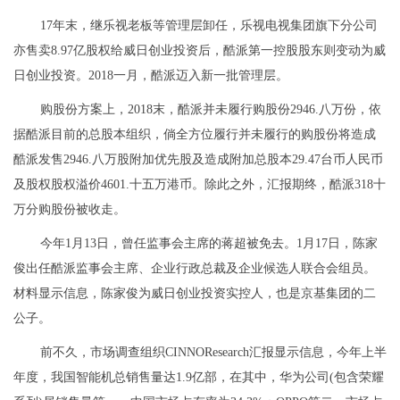
17年末，继乐视老板等管理层卸任，乐视电视集团旗下分公司
亦售卖8.97亿股权给威日创业投资后，酷派第一控股股东则变动为威
日创业投资。2018一月，酷派迈入新一批管理层。
购股份方案上，2018末，酷派并未履行购股份2946.八万份，依
据酷派目前的总股本组织，倘全方位履行并未履行的购股份将造成
酷派发售2946.八万股附加优先股及造成附加总股本29.47台币人民币
及股权股权溢价4601.十五万港币。除此之外，汇报期终，酷派318十
万分购股份被收走。
今年1月13日，曾任监事会主席的蒋超被免去。1月17日，陈家
俊出任酷派监事会主席、企业行政总裁及企业候选人联合会组员。
材料显示信息，陈家俊为威日创业投资实控人，也是京基集团的二
公子。
前不久，市场调查组织CINNOResearch汇报显示信息，今年上半
年度，我国智能机总销售量达1.9亿部，在其中，华为公司(包含荣耀