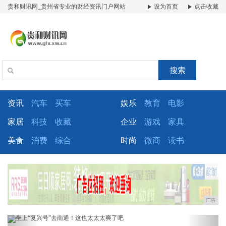
贵和财讯网_贵州省专业的财经资讯门户网站
设为首页
点击收藏
搜索
资讯
汽车
买车
娱乐
教育
电影
家居
科技
收藏
企业
游戏
家具
美食
消费
综合
时尚
微商
读书
广告
Previous
Next