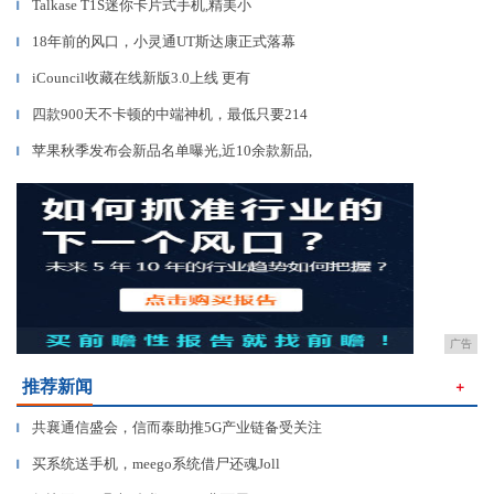
Talkase T1S迷你卡片式手机,精美小
▎
18年前的风口，小灵通UT斯达康正式落幕
▎
iCouncil收藏在线新版3.0上线 更有
▎
四款900天不卡顿的中端神机，最低只要214
▎
苹果秋季发布会新品名单曝光,近10余款新品,
▎
广告
推荐新闻
＋
共襄通信盛会，信而泰助推5G产业链备受关注
▎
买系统送手机，meego系统借尸还魂Joll
▎