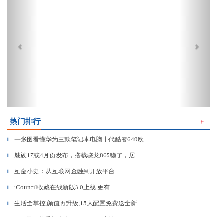
热门排行
＋
一张图看懂华为三款笔记本电脑十代酷睿649欧
▎
魅族17或4月份发布，搭载骁龙865稳了，居
▎
互金小史：从互联网金融到开放平台
▎
iCouncil收藏在线新版3.0上线 更有
▎
生活全掌控,颜值再升级,15大配置免费送全新
▎