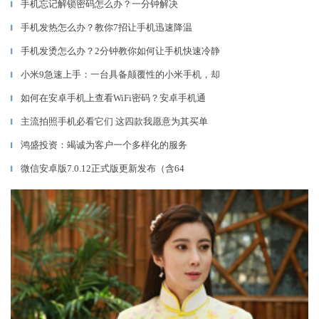
手机忘记解锁密码怎么办？一分钟解决
▎
手机发热怎么办？教你7招让手机迅速降温
▎
手机发烫怎么办？2分钟教你如何让手机快速冷静
▎
小米9急速上手：一台具备颠覆性的小米手机，却
▎
如何在安卓手机上查看WiFi密码？安卓手机通
▎
主流拍照手机必看它们 这四款我愿意为其买单
▎
鸿盛投资：竭诚为客户一个多样化的服务
▎
微信安卓版7.0.12正式版更新发布（含64
▎