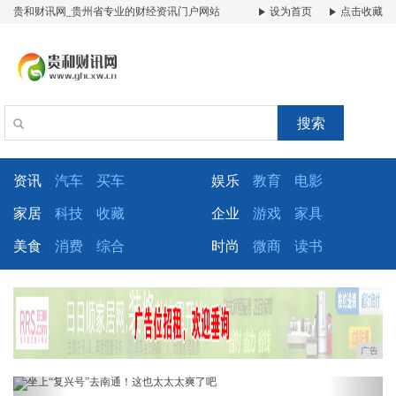
贵和财讯网_贵州省专业的财经资讯门户网站
设为首页
点击收藏
搜索
资讯
汽车
买车
娱乐
教育
电影
家居
科技
收藏
企业
游戏
家具
美食
消费
综合
时尚
微商
读书
广告
Previous
Next