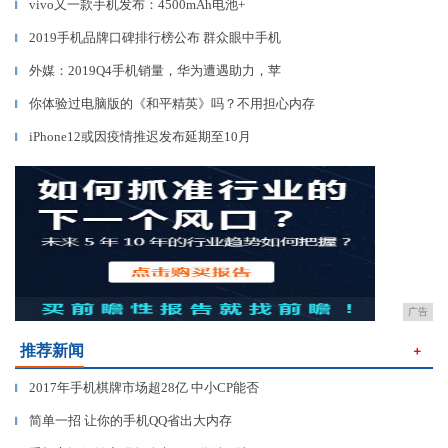
vivo又一款手机发布：4500mAh电池+
▎
2019手机品牌口碑排行榜公布 群众眼中手机
▎
外媒：2019Q4手机销量，华为遭遇助力，苹
▎
你体验过电脑版的《和平精英》吗？不用担心内存
▎
iPhone12或因疫情推迟发布延期至10月
▎
广告
推荐新闻
＋
2017年手机棋牌市场超28亿 中小CP能否
▎
简单一招 让你的手机QQ省出大内存
▎