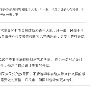
界的时尚灵感缪斯相逢于大地，只一眼，风靡于世的七孔格栅，千
风光的外表，更
与汽车界的时尚灵感缪斯相逢于大地，只一眼，风靡于世
ep自由侠不仅要带你领略它风光的外表，更要为你打开隐
在2010年毕业于底特律创意艺术学院。 作为一名涉足设计
诞生，倾注了自己设计事业的开始。
副又大又炫的效果图。不管这辆车会给人带来什么样的感
需要做的事情。它很难，但同时也让你更加专注。 "