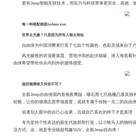
更有Jeep智能车联技术，用实力与科技带来更安全、高效、
每一种搭配都是fashion icon
世界太无趣？只是因为所有人都太相似
自由侠为中国消费者打造了七款个性颜色。色彩灵感来自于户
风光极致的岩顶看落霞、雪地冲浪的起伏颠簸、潜入海底看
由侠希望带给你从内到外的激情感受。
做回领潮者又何尝不可？
全新Jeep自由侠国内首推夜鹰版，曜石黑七孔格栅凸显其独
轮毂，让你的领潮态度带领速度；成就专属于你独一无二的自由
追逐别人眼中的自己心会累，活成自己喜欢的样子才是真理
专为坚持个性表达的新生代族群所打造，以小牧马人的独特
活方式。这，就是专业级超驾趣SUV，全新Jeep自由侠！