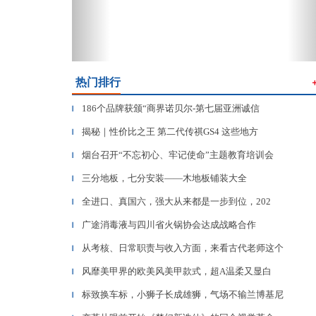
热门排行
186个品牌获颁“商界诺贝尔-第七届亚洲诚信
▎
揭秘｜性价比之王 第二代传祺GS4 这些地方
▎
烟台召开“不忘初心、牢记使命”主题教育培训会
▎
三分地板，七分安装——木地板铺装大全
▎
全进口、真国六，强大从来都是一步到位，202
▎
广途消毒液与四川省火锅协会达成战略合作
▎
从考核、日常职责与收入方面，来看古代老师这个
▎
风靡美甲界的欧美风美甲款式，超A温柔又显白
▎
标致换车标，小狮子长成雄狮，气场不输兰博基尼
▎