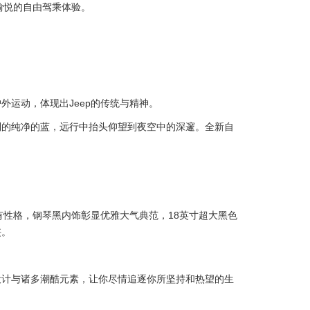
愉悦的自由驾乘体验。
外运动，体现出Jeep的传统与精神。
到的纯净的蓝，远行中抬头仰望到夜空中的深邃。全新自
有性格，钢琴黑内饰彰显优雅大气典范，18英寸超大黑色
侠。
设计与诸多潮酷元素，让你尽情追逐你所坚持和热望的生