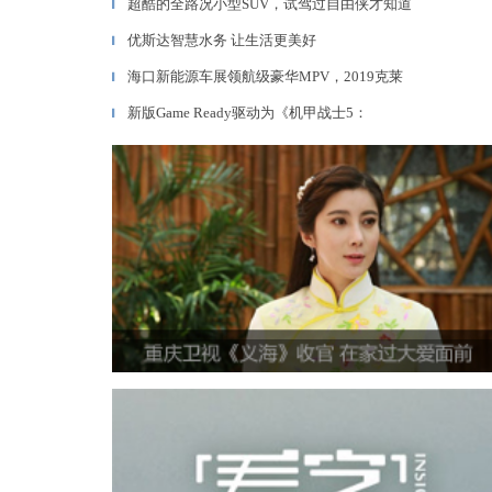
超酷的全路况小型SUV，试驾过自由侠才知道
▎
优斯达智慧水务 让生活更美好
▎
海口新能源车展领航级豪华MPV，2019克莱
▎
新版Game Ready驱动为《机甲战士5：
▎