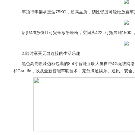
车顶行李架承重达75KG，超高品质，韧性强度可轻松放置车
后排4/6放倒且可完全放平座椅，空间从422L可拓展到15
2.随时享受无缝连接的生活乐趣
黑色高亮喷漆边框包裹的8.4寸智能互联大屏自带4G无线网络热
和CarLife，以及全新智能车联技术，充分满足娱乐、通讯、