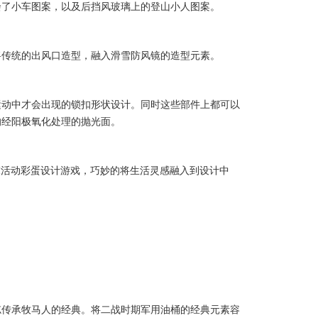
绘了小车图案，以及后挡风玻璃上的登山小人图案。
将传统的出风口造型，融入滑雪防风镜的造型元素。
运动中才会出现的锁扣形状设计。同时这些部件上都可以
的经阳极氧化处理的抛光面。
周末活动彩蛋设计游戏，巧妙的将生活灵感融入到设计中
忘传承牧马人的经典。将二战时期军用油桶的经典元素容