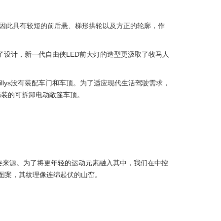
过性，因此具有较短的前后悬、梯形拱轮以及方正的轮廓，作
融入了设计，新一代自由侠LED前大灯的造型更汲取了牧马人
llys没有装配车门和车顶。为了适应现代生活驾驶需求，
选装的可拆卸电动敞篷车顶。
们灵感的重要来源。为了将更年轻的运动元素融入其中，我们在中控
花图案，其纹理像连绵起伏的山峦。