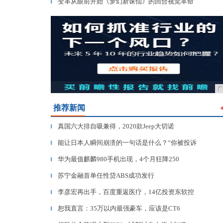
变革从眼前开始《梦幻新诛仙》的回合视觉革命
▎
广
推荐新闻
真国六大排自吸兼得，2020款Jeep大切诺
▎
能让日本人瞬间崩溃的一句话是什么？“你被投诉
▎
华为最值麒麟980手机出现，4个月狂降250
▎
苏宁金融首单任性贷ABS成功发行
▎
李彦宏再出手，百度重返医疗，14亿投资东软控
▎
恕我直言：35万以内最强豪车，应该是CT6
▎