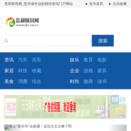
贵和财讯网_贵州省专业的财经资讯门户网站
设为首页
点击收藏
搜索
资讯
汽车
买车
娱乐
教育
电影
家居
科技
收藏
企业
游戏
家具
美食
消费
综合
时尚
微商
读书
广告
Previous
Next