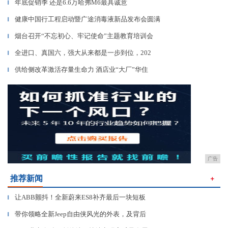
年底促销季 还是6.6万哈弗M6最具诚意
▎
健康中国行工程启动暨广途消毒液新品发布会圆满
▎
烟台召开“不忘初心、牢记使命”主题教育培训会
▎
全进口、真国六，强大从来都是一步到位，202
▎
供给侧改革激活存量生命力 酒店业“大厂”华住
▎
广告
推荐新闻
＋
让ABB颤抖！全新蔚来ES8补齐最后一块短板
▎
带你领略全新Jeep自由侠风光的外表，及背后
▎