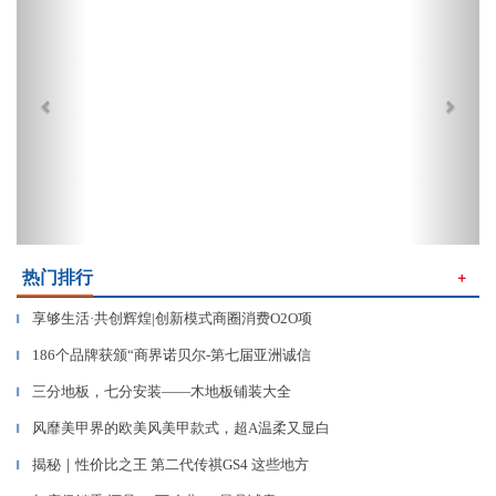
热门排行
＋
享够生活·共创辉煌|创新模式商圈消费O2O项
▎
186个品牌获颁“商界诺贝尔-第七届亚洲诚信
▎
三分地板，七分安装——木地板铺装大全
▎
风靡美甲界的欧美风美甲款式，超A温柔又显白
▎
揭秘｜性价比之王 第二代传祺GS4 这些地方
▎