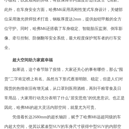
小微粒，以及难闻的异味，有效保障车内温度舒适性及空气清新。
此外，在车身安全方面，哈弗
M6
采用高刚性笼式车身设计，关键部
位采用激光拼焊技术打造，钢板厚度达
2mm
，提供如铠甲般的全方
位守护。同时，哈弗
M6
还搭载了车身稳定、智能胎压监测、倒车影
像、牵引控制、防侧翻等安全系统，最大程度保护驾车者的行车安
全。
超大空间
助力家庭幸福
如果说，这个春节除了疫情，大家还关心的事有哪些，那么“囤
货”二字肯定榜上有名。虽然当下形式逐渐明朗、稳定，但是人们对
囤货的热情依旧有增无减，从口罩到医用酒精，再到干粮零食及日
常用品，大家用行动充分表明了什么“居安思危”的忧患意识。
也正是
因此，哈弗
M6
的超大灵活内部空间，就显尤为可贵。
凭借着长达
2680mm
的超长轴距，赋予了哈弗
M6
远超同级的车
内超大空间，使其以紧凑型
SUV
的车身尺寸获得中型
SUV
的内部空