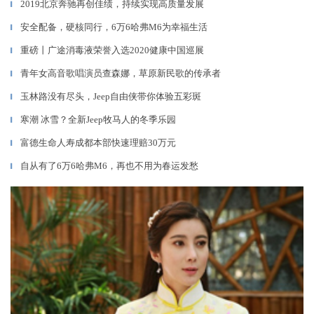
2019北京奔驰再创佳绩，持续实现高质量发展
▎
安全配备，硬核同行，6万6哈弗M6为幸福生活
▎
重磅丨广途消毒液荣誉入选2020健康中国巡展
▎
青年女高音歌唱演员查森娜，草原新民歌的传承者
▎
玉林路没有尽头，Jeep自由侠带你体验五彩斑
▎
寒潮 冰雪？全新Jeep牧马人的冬季乐园
▎
富德生命人寿成都本部快速理赔30万元
▎
自从有了6万6哈弗M6，再也不用为春运发愁
▎