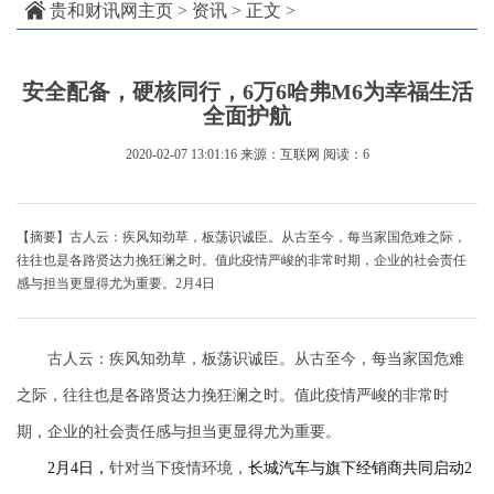
贵和财讯网主页
>
资讯
> 正文 >
安全配备，硬核同行，6万6哈弗M6为幸福生活
全面护航
2020-02-07 13:01:16
来源：互联网
阅读：6
【摘要】古人云：疾风知劲草，板荡识诚臣。从古至今，每当家国危难之际，
往往也是各路贤达力挽狂澜之时。值此疫情严峻的非常时期，企业的社会责任
感与担当更显得尤为重要。2月4日
古人云：疾风知劲草，板荡识诚臣。从古至今，每当家国危难
之际，往往也是各路贤达力挽狂澜之时。值此疫情严峻的非常时
期，企业的社会责任感与担当更显得尤为重要。
2
月
4
日，
针对当下疫情环境，
长城汽车与旗下经销商共同启动
2