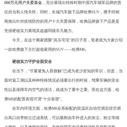
000
万元用户关爱基金
，充分展现出特殊时期中国汽车领军品牌的责
任担当和人情关怀。同时，长城汽车旗下品牌哈弗
S
UV
，携手经销
商推出针对疫情防控的用户十大关爱保障，哈弗品牌旗下产品更是
凭借硬核实力展现其超越同级非凡魅力。
今天，在这个阖家团聚“其乐宅宅”的日子里，笔者
就
为大家介绍
一款哈弗旗下主打超值家用
的
SUV
——哈弗
M6
。
硬核实力
守护全面安全
在当下，“尽量避免人群接触”已成为老少皆知的常识，但是，当
面对返工潮以及种种特殊情况必须要出行的时候，驾乘车辆的安全
性以及保障车内空气的清洁，就成为了重中之重。而在这方面，哈
弗
M6
的
配置表现可谓“十分靠谱”。
在车内环境方面，哈弗
M6
全系标配的双温区自动空调
后排空调
出风口自带粉尘过滤系统，可以吸附由车外进入的灰尘、粉尘等细