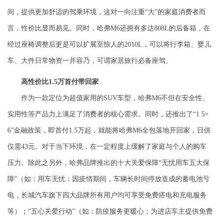
间，提供更加舒适的驾乘环境，这对一向注重“大”的家庭消费者而
言，性价比显而易见。同时，哈弗
M6
还拥有多达
808L
的后备箱，在
经过座椅调整后更是可以扩展至惊人的
2010L
，可以将行李箱、婴儿
车、大件日常物资一并容乃，可谓家居旅行必备座驾。
高性价比
1.5
万首付带回家
作为一款定位为超值家用的
SUV
车型，哈弗
M6
不但在安全性、
实用性等产品力上满足了消费者的核心需求。同时，还推出了“
1 5=
6
”金融政策，即首付
1.5
万起，就能将哈弗
M6
全包落地开回家，日供
仅需
43
元。对于当下环境，在一定程度上缓解了家庭与个人的购车
压力。除此之另外，哈弗品牌推出的十大关爱保障
“无忧用车五大保
障”（如：用车无忧：因疫情期间，车
辆长时间停放造成的蓄电池亏
电，长城汽车旗下四大品牌所有用户均可享受免费搭电和充电服务
等）
；
“五心关爱行动”（如：防疫服务更暖心：为进店车主提供免费