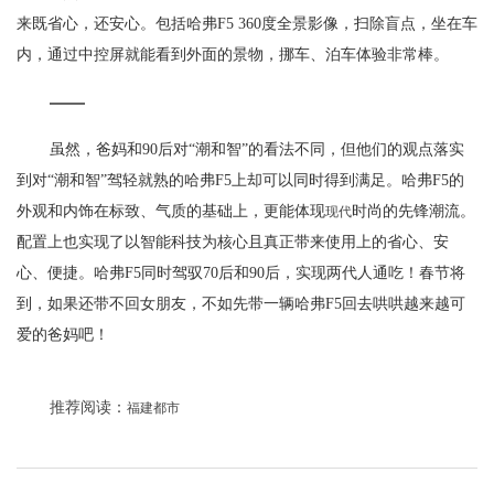
来既省心，还安心。包括哈弗F5 360度全景影像，扫除盲点，坐在车
内，通过中控屏就能看到外面的景物，挪车、泊车体验非常棒。
虽然，爸妈和90后对“潮和智”的看法不同，但他们的观点落实
到对“潮和智”驾轻就熟的哈弗F5上却可以同时得到满足。哈弗F5的
外观和内饰在标致、气质的基础上，更能体现
时尚的先锋潮流。
现代
配置上也实现了以智能科技为核心且真正带来使用上的省心、安
心、便捷。哈弗F5同时驾驭70后和90后，实现两代人通吃！春节将
到，如果还带不回女朋友，不如先带一辆哈弗F5回去哄哄越来越可
爱的爸妈吧！
推荐阅读：
福建都市