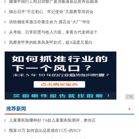
健康中国行工程启动暨广途消毒液新品发布会圆满
▎
烟台召开“不忘初心、牢记使命”主题教育培训会
▎
供给侧改革激活存量生命力 酒店业“大厂”华住
▎
从考核、日常职责与收入方面，来看古代老师这个
▎
风靡美甲界的欧美风美甲款式，超A温柔又显白
▎
广告
推荐新闻
＋
儿童重疾险哪种好？6款儿童重疾险测评，教你正
▎
预算10万 如何选出品质感在15万+的SUV
▎