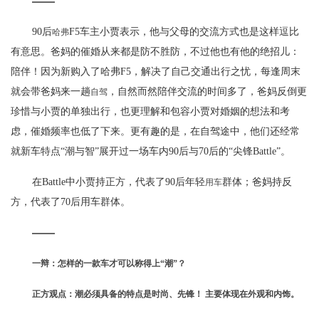
90后
F5车主小贾表示，他与父母的交流方式也是这样逗比
哈弗
有意思。爸妈的催婚从来都是防不胜防，不过他也有他的绝招儿：
陪伴！因为新购入了哈弗F5，解决了自己交通出行之忧，每逢周末
就会带爸妈来一趟
，自然而然陪伴交流的时间多了，爸妈反倒更
自驾
珍惜与小贾的单独出行，也更理解和包容小贾对婚姻的想法和考
虑，催婚频率也低了下来。更有趣的是，在自驾途中，他们还经常
就新车特点“潮与智”展开过一场车内90后与70后的“尖锋Battle”。
在Battle中小贾持正方，代表了90后年轻
群体；爸妈持反
用车
方，代表了70后用车群体。
一辩：怎样的一款车才可以称得上“潮”？
正方观点：潮必须具备的特点是时尚、先锋！ 主要体现在外观和内饰。