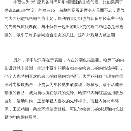
小贾认为“潮”应具备时尚和引领潮流的先锋气质。比如采用了
尖锋Battl
学设计的哈弗F5，前脸的高辨识度令人见而不忘，霸气
E美
的大面积进气格栅气势十足，犀利的大灯组也与众多年轻车主干练
的先锋气质很匹配。与小伙伴一起出游时小贾的哈弗F5也总是最抢
眼的，吸引了许多志同道合朋友的关注。这种外观魅力就是潮！
另外，潮不能只存在于表面，内在的潮也很重要。哈弗F5的内
饰设计就非常潮，坐过小贾车的朋友都会被哈弗F5的内饰惊艳到，
他个人也特别喜欢哈弗F5的红黑内饰搭配。大面积骚红与现在的国
潮时尚极度贴合，小贾认为年轻就要敢展现，敢释放、敢于活成最
耀眼的自己，成为自己所在领域的先锋。哈弗F5内饰红黑运用收放
自如，运动时尚，正是年轻人喜欢的先锋样子。而且内饰材料环
保，工艺精细，乘坐环境健康舒服。可以说哈弗F5的外观和内饰就
是“潮”的最好写照。