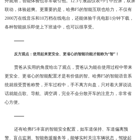
外观潮，智能体验也非常吸引他。12.3寸液晶仪表+9寸中控屏，双屏
联动，体验超爽。更重要的是，哈弗F5的智能互联也给力，不仅有
2000万在线音乐和10万档在线电台，还能体验千兆电影1分钟下载，
各种智能娱乐即使上下班途中，也可以很享受。
反方观点：使用起来更
安全
、更省心的智能功能才能称为“
智”！
贾爸从实用的角度给出了观点，贾爸认为能在使用过程中带来
更安全、更省心的智能配置才是有价值的智。哈弗F5的智能语音系
统就很受贾爸称赞，开车过程中，手不离方向盘，只对着大屏说说
话就能点歌、导航、调空调，完全不会分散开车的注意力，非常省
心方便。
还有哈弗F5丰富的智能安全配置，如车道保持、车道偏离预
警、盲点监测、智能救援服务等，能够实时关注车辆状态，驾驶起