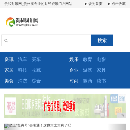
贵和财讯网_贵州省专业的财经资讯门户网站
设为首页
点击收藏
搜索
资讯
汽车
买车
娱乐
教育
电影
家居
科技
收藏
企业
游戏
家具
美食
消费
综合
时尚
微商
读书
广告
Previous
Next