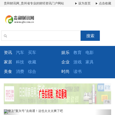
贵和财讯网_贵州省专业的财经资讯门户网站
设为首页
点击收藏
搜索
资讯
汽车
买车
娱乐
教育
电影
家居
科技
收藏
企业
游戏
家具
美食
消费
综合
时尚
读书
广告
Previous
Next