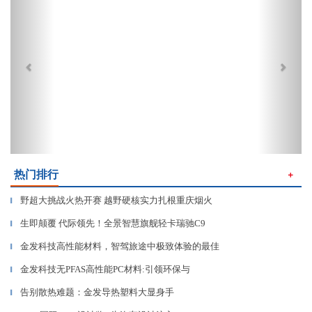
热门排行
＋
野超大挑战火热开赛 越野硬核实力扎根重庆烟火
▎
生即颠覆 代际领先！全景智慧旗舰轻卡瑞驰C9
▎
金发科技高性能材料，智驾旅途中极致体验的最佳
▎
金发科技无PFAS高性能PC材料:引领环保与
▎
告别散热难题：金发导热塑料大显身手
▎