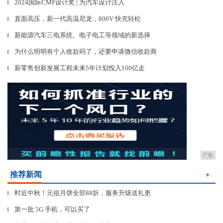
2024国际CMF设计奖 | 为汽车设计注入
▎
直面高压，新一代高温尼龙，800V 快充轻松
▎
新能源汽车三电系统、电子电工等领域的新选择
▎
为什么明明有个人收款码了，还要申请微信收款商
▎
新零售创新发展工程未来5年计划投入100亿走
▎
广告
推荐新闻
＋
时近中秋！元祖月饼全部88折，服务升级送礼更
▎
第一批 5G 手机，可以买了
▎