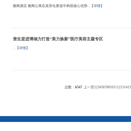
雅阁酒店 雅阁公寓在差异化赛道中构筑核心优势...【
详情
】
资生堂进博倾力打造“美力焕新”医疗美容主题专区
...【
详情
】
总数：
6547
上一页
1
2
3
4
5
6
7
8
9
10
11
12
13
14
15