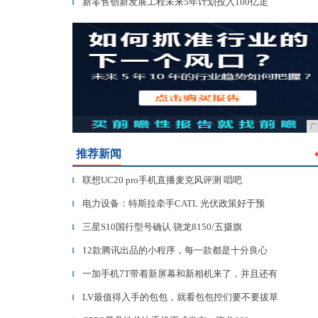
新零售创新发展工程未来5年计划投入100亿走
▎
广
推荐新闻
联想UC20 pro手机直播麦克风评测 唱吧
▎
电力设备：特斯拉牵手CATL 光伏政策好于预
▎
三星S10国行型号确认 骁龙8150/五摄旗
▎
12款腾讯出品的小程序，每一款都是十分良心
▎
一加手机7T带着新屏幕和新相机来了，并且还有
▎
LV最值得入手的包包，就看包包控们要不要拔草
▎