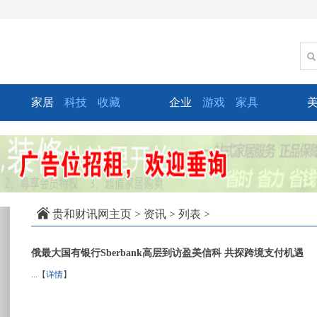
家居
科技
收藏
企业
游戏
家具
xt
贵和财讯网主页
>
资讯
> 列表 >
俄最大国有银行Sberbank高层到访盈美信科 共探跨境支付机遇
...【
详情
】