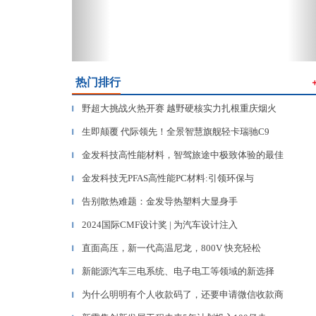
热门排行
野超大挑战火热开赛 越野硬核实力扎根重庆烟火
▎
生即颠覆 代际领先！全景智慧旗舰轻卡瑞驰C9
▎
金发科技高性能材料，智驾旅途中极致体验的最佳
▎
金发科技无PFAS高性能PC材料:引领环保与
▎
告别散热难题：金发导热塑料大显身手
▎
2024国际CMF设计奖 | 为汽车设计注入
▎
直面高压，新一代高温尼龙，800V 快充轻松
▎
新能源汽车三电系统、电子电工等领域的新选择
▎
为什么明明有个人收款码了，还要申请微信收款商
▎