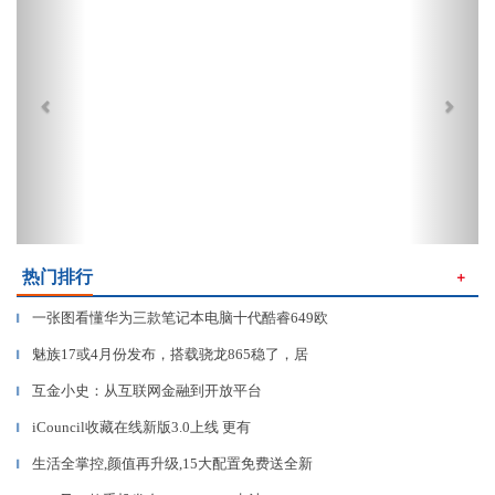
热门排行
＋
一张图看懂华为三款笔记本电脑十代酷睿649欧
▎
魅族17或4月份发布，搭载骁龙865稳了，居
▎
互金小史：从互联网金融到开放平台
▎
iCouncil收藏在线新版3.0上线 更有
▎
生活全掌控,颜值再升级,15大配置免费送全新
▎