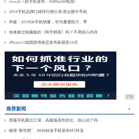
vivo又一款手机发布：4500mAh电池+
▎
2019手机品牌口碑排行榜公布 群众眼中手机
▎
外媒：2019Q4手机销量，华为遭遇助力，苹
▎
你体验过电脑版的《和平精英》吗？不用担心内存
▎
iPhone12或因疫情推迟发布延期至10月
▎
广告
推荐新闻
＋
黑莓手机重出江湖，高颜值高性价比，你心动了吗
▎
瞄准“新年档”，8848钛金手机发布M5祥龙
▎