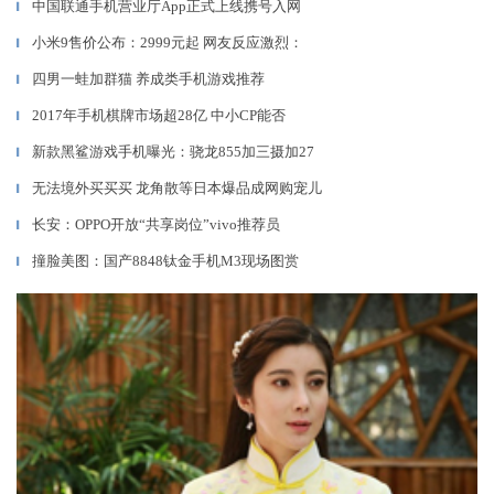
中国联通手机营业厅App正式上线携号入网
▎
小米9售价公布：2999元起 网友反应激烈：
▎
四男一蛙加群猫 养成类手机游戏推荐
▎
2017年手机棋牌市场超28亿 中小CP能否
▎
新款黑鲨游戏手机曝光：骁龙855加三摄加27
▎
无法境外买买买 龙角散等日本爆品成网购宠儿
▎
长安：OPPO开放“共享岗位”vivo推荐员
▎
撞脸美图：国产8848钛金手机M3现场图赏
▎