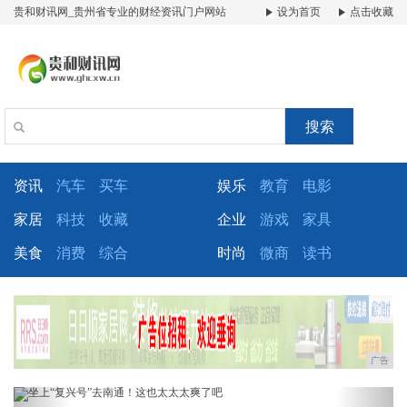
贵和财讯网_贵州省专业的财经资讯门户网站
设为首页
点击收藏
搜索
资讯
汽车
买车
娱乐
教育
电影
家居
科技
收藏
企业
游戏
家具
美食
消费
综合
时尚
微商
读书
广告
Previous
Next